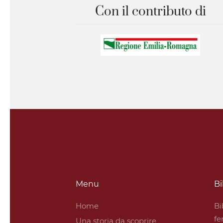
Con il contributo di
Menu
Bi
Home
Bi
fe
Una storia da scoprire