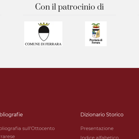
Con il patrocinio di
bliografie
Dizionario Storico
bliografia sull'Ottocento
Presentazione
rrarese
Indice alfabetico