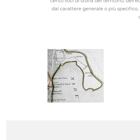
cento voci di storia del territorio, dell'
dal carattere generale o più specifico