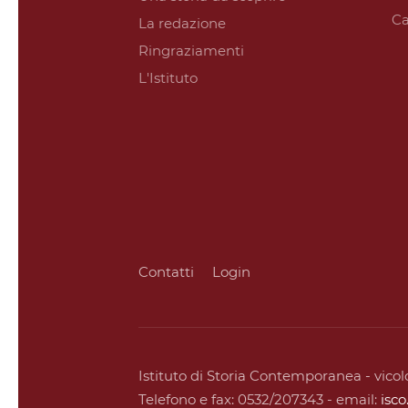
Ca
La redazione
Ringraziamenti
L'Istituto
Contatti
Login
Istituto di Storia Contemporanea - vicolo
Telefono e fax: 0532/207343 - email:
isc